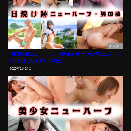
しゃびー
【日焼け跡ニューハーフ】褐色肌と焼けてない肌のコントラ
ストがえっちすぎ！（37枚）
2025年1月24日