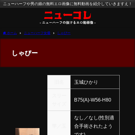
ニューハーフや男の娘の無料エロ画像に無料動画を紹介していきますえ！
ホーム
ニューハーフ女優
しゃびー
しゃびー
旧名
玉城ひかり
スリー
B75(A)-W56-H80
サイズ
なし／なし(性別適
竿／玉
合手術されたよう
です)