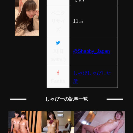
ペニク
リサイ
11㎝
ズ
X(旧
@Shabby_Japan
twitter)
しゃびしゃびした
Fantia
所
しゃびーの記事一覧